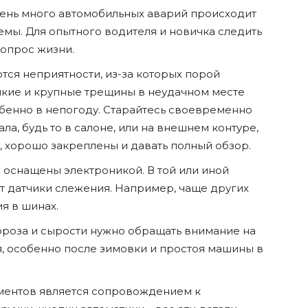
чень много автомобильных аварий происходит
емы. Для опытного водителя и новичка следить
вопрос жизни.
ются неприятности, из-за которых порой
лкие и крупные трещины в неудачном месте
обенно в непогоду. Старайтесь своевременно
ла, будь то в салоне, или на внешнем контуре,
 хорошо закреплены и давать полный обзор.
оснащены электроникой. В той или иной
т датчики слежения. Например, чаще других
я в шинах.
ороза и сырости нужно обращать внимание на
, особенно после зимовки и простоя машины в
лементов является сопровождением к