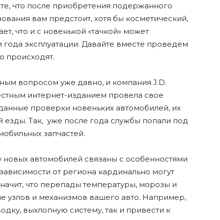
ете, что после приобретения подержанного
ьзования вам предстоит, хотя бы косметический,
ет, что и с новенькой «тачкой» может
и года эксплуатации. Давайте вместе проведем
о происходят.
ным вопросом уже давно, и компания J.D.
вестным интернет-изданием провела свое
 данные проверки новеньких автомобилей, их
й езды. Так, уже после года службы попали под
омобильных запчастей.
 у новых автомобилей связаны с особенностями
в зависимости от региона кардинально могут
значит, что перепады температуры, морозы и
ие узлов и механизмов вашего авто. Например,
одку, выхлопную систему, так и привести к