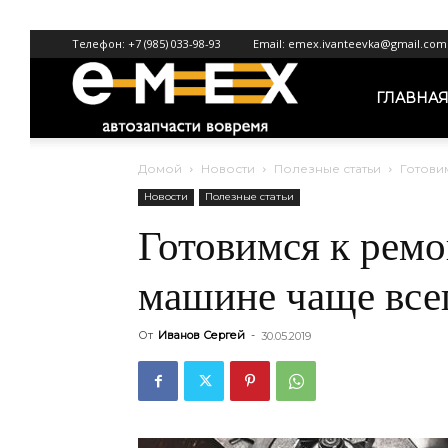
Телефон:
+7 (985) 033-98-93
Email:
emex.ivanteevka@gmail.com
Emex
ГЛАВНА
Домой
Новости
Полезные статьи
Готови
Ивантеевка
Новости
Полезные статьи
Готовимся к ремо
машине чаще все
От
Иванов Сергей
-
30.05.2019