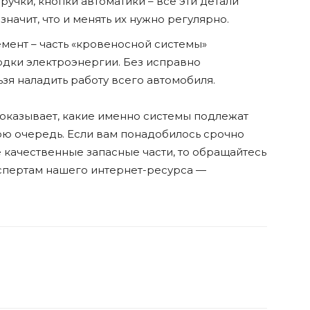
чки, кнопки автоматики – все эти детали
значит, что и менять их нужно регулярно.
емент – часть «кровеносной системы»
одки электроэнергии. Без исправно
я наладить работу всего автомобиля.
показывает, какие именно системы подлежат
юю очередь. Если вам понадобилось срочно
 качественные запасные части, то обращайтесь
кспертам нашего интернет-ресурса —