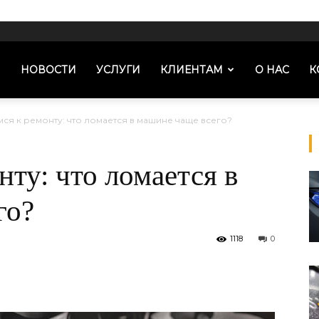
Я
НОВОСТИ
УСЛУГИ
КЛИЕНТАМ
О НАС
К
мся к ремонту: что ломается в машине чаще всего?
нту: что ломается в
го?
1118
0