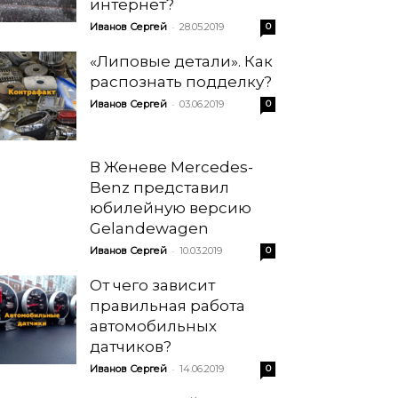
интернет?
-
Иванов Сергей
28.05.2019
0
«Липовые детали». Как
распознать подделку?
-
Иванов Сергей
03.06.2019
0
В Женеве Mercedes-
Benz представил
юбилейную версию
Gelandewagen
-
Иванов Сергей
10.03.2019
0
От чего зависит
правильная работа
автомобильных
датчиков?
-
Иванов Сергей
14.06.2019
0